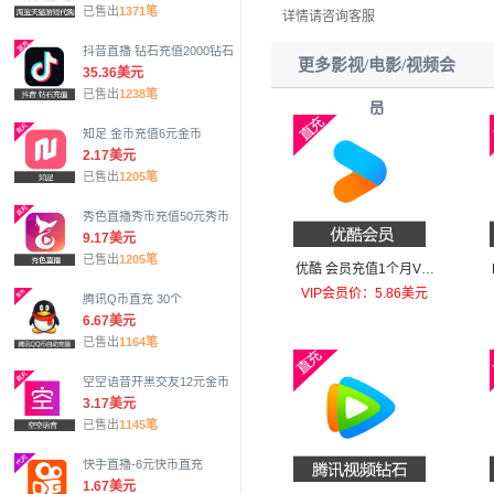
已售出
1371笔
详情请咨询客服
抖音直播 钻石充值2000钻石
更多影视/电影/视频会
35.36美元
已售出
1238笔
员
知足 金币充值6元金币
2.17美元
已售出
1205笔
秀色直播秀币充值50元秀币
9.17美元
已售出
1205笔
优酷 会员充值1个月VIP
会员
VIP会员价：5.86美元
腾讯Q币直充 30个
6.67美元
已售出
1164笔
空空语音开黑交友12元金币
3.17美元
已售出
1145笔
快手直播-6元快币直充
1.67美元