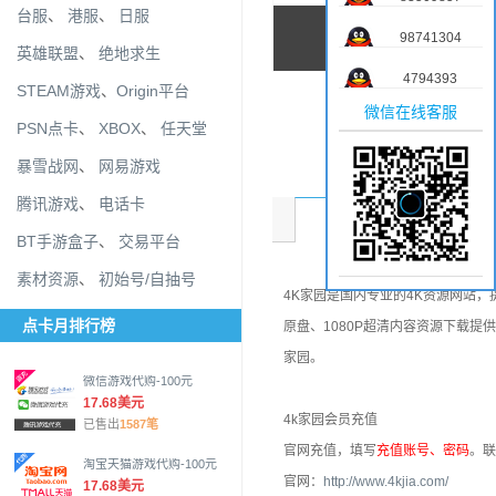
台服
、
港服
、
日服
98741304
英雄联盟
、
绝地求生
4794393
STEAM游戏
、
Origin平台
微信在线客服
PSN点卡
、
XBOX
、
任天堂
暴雪战网
、
网易游戏
腾讯游戏
、
电话卡
商品介绍
BT手游盒子
、
交易平台
素材资源
、
初始号/自抽号
4K家园是国内专业的4K资源网站，
点卡月排行榜
原盘、1080P超清内容资源下载提供
家园。
微信游戏代购-100元
17.68美元
4k家园会员充值
已售出
1587笔
官网充值，填写
充值账号、密码
。联
淘宝天猫游戏代购-100元
官网：
http://www.4kjia.com/
17.68美元