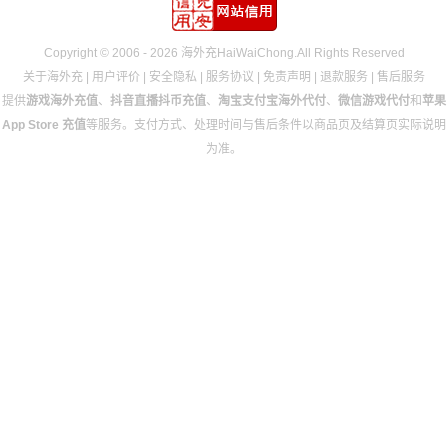
Copyright © 2006 - 2026 海外充HaiWaiChong.All Rights Reserved
关于海外充
|
用户评价
|
安全隐私
|
服务协议
|
免责声明
|
退款服务
|
售后服务
提供
游戏海外充值
、
抖音直播抖币充值
、
淘宝支付宝海外代付
、
微信游戏代付
和
苹果
App Store 充值
等服务。支付方式、处理时间与售后条件以商品页及结算页实际说明
为准。