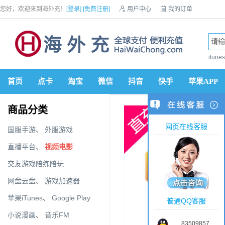
您好，欢迎来到海外充！
[登录]
[免费注册]

用户中心

我的订单

优惠券

VIP会员

积分商城

手机网站


itun
首页
点卡
淘宝
微信
抖音
快手
苹果APP
商品分类
网页在线客服
国服手游
、
外服游戏
直播平台
、
视频电影
交友游戏陪练陪玩
网盘云盘
、
游戏加速器
苹果iTunes
、
Google Play
普通QQ客服
小说漫画
、
音乐FM
83509857