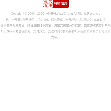
Copyright © 2006 - 2026 海外充HaiWaiChong.All Rights Reserved
关于海外充
|
用户评价
|
安全隐私
|
服务协议
|
免责声明
|
退款服务
|
售后服务
提供
游戏海外充值
、
抖音直播抖币充值
、
淘宝支付宝海外代付
、
微信游戏代付
和
苹果
App Store 充值
等服务。支付方式、处理时间与售后条件以商品页及结算页实际说明
为准。