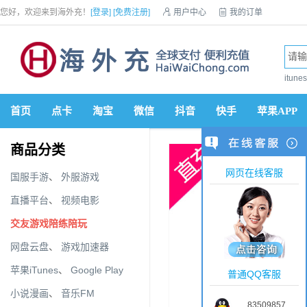
您好，欢迎来到海外充！
[登录]
[免费注册]

用户中心

我的订单

优惠券

VIP会员

积分商城

手机网站


itun
首页
点卡
淘宝
微信
抖音
快手
苹果APP
商品分类
网页在线客服
国服手游
、
外服游戏
直播平台
、
视频电影
交友游戏陪练陪玩
网盘云盘
、
游戏加速器
苹果iTunes
、
Google Play
普通QQ客服
小说漫画
、
音乐FM
83509857