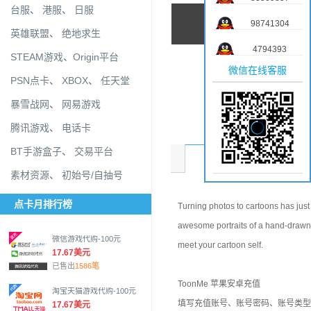
台服
、
港服
、
日服
98741304
英雄联盟
、
绝地求生
4794393
STEAM游戏
、
Origin平台
微信在线客服
PSN点卡
、
XBOX
、
任天堂
暴雪战网
、
网易游戏
腾讯游戏
、
电话卡
BT手游盒子
、
交易平台
商品介绍
素材资源
、
初始号/自抽号
点卡月排行榜
Turning photos to cartoons has jus
awesome portraits of a hand-drawn qu
微信游戏代购-100元
meet your cartoon self.
17.67美元
已售出
1586笔
ToonMe 苹果安卓充值
淘宝天猫游戏代购-100元
填写充值账号、账号密码、账号类型
17.67美元