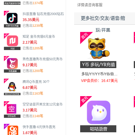
已售出
1374笔
详情请咨询客服
抖音直播 钻石充值2000钻石
更多社交/交友/语音/陪
35.35美元
已售出
1239笔
玩/开黑
知足 金币充值6元金币
2.17美元
已售出
1205笔
秀色直播秀币充值50元秀币
9.17美元
已售出
1200笔
多玩/YY/YY币/YB/自动
充值100个
VIP会员价：16.47美元
腾讯Q币直充 30个
6.67美元
已售出
1163笔
空空语音开黑交友12元金币
3.17美元
已售出
1148笔
快手直播-6元快币直充
1.67美元