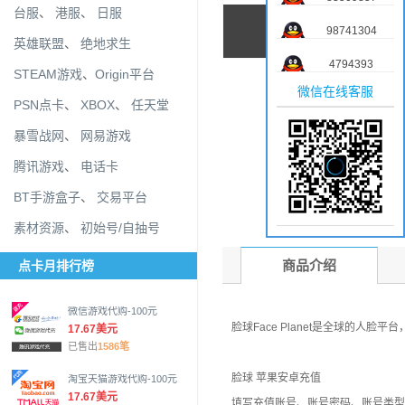
台服
、
港服
、
日服
98741304
英雄联盟
、
绝地求生
4794393
STEAM游戏
、
Origin平台
微信在线客服
PSN点卡
、
XBOX
、
任天堂
暴雪战网
、
网易游戏
腾讯游戏
、
电话卡
BT手游盒子
、
交易平台
素材资源
、
初始号/自抽号
商品介绍
点卡月排行榜
微信游戏代购-100元
脸球Face Planet是全球的
17.67美元
已售出
1586笔
脸球 苹果安卓充值
淘宝天猫游戏代购-100元
17.67美元
填写充值账号、账号密码、账号类型