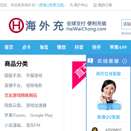
您好，欢迎来到海外充！
[登录]
[免费注册]

用户中心

我的订单

优惠券

VIP会员

积分商城

手机网站


itun
首页
点卡
淘宝
微信
抖音
快手
苹果APP
商品分类
网页在线客服
国服手游
、
外服游戏
直播平台
、
视频电影
交友游戏陪练陪玩
网盘云盘
、
游戏加速器
苹果iTunes
、
Google Play
普通QQ客服
小说漫画
、
音乐FM
83509857