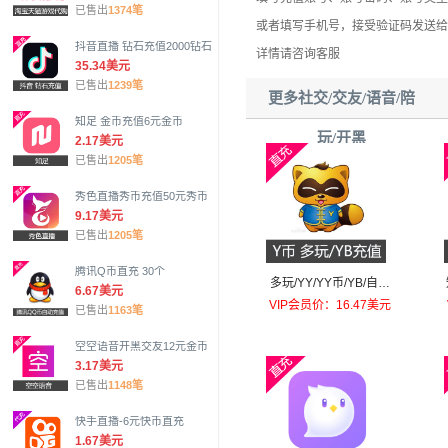
已售出
1374笔
或者填写手机号，接受验证码发送给
抖音直播 钻石充值2000钻石
详情请咨询客服
35.34美元
已售出
1239笔
更多社交/交友/语音/陪
知足 金币充值6元金币
玩/开黑
2.17美元
已售出
1205笔
秀色直播秀币充值50元秀币
9.17美元
已售出
1205笔
腾讯Q币直充 30个
多玩/YY/YY币/YB/自动
6.67美元
充值100个
VIP会员价：16.47美元
已售出
1163笔
空空语音开黑交友12元金币
3.17美元
已售出
1148笔
快手直播-6元快币直充
1.67美元