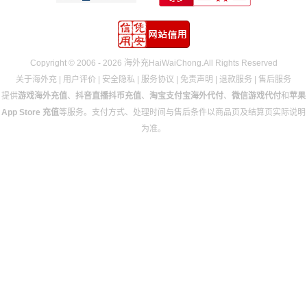
Copyright © 2006 - 2026 海外充HaiWaiChong.All Rights Reserved
关于海外充
|
用户评价
|
安全隐私
|
服务协议
|
免责声明
|
退款服务
|
售后服务
提供
游戏海外充值
、
抖音直播抖币充值
、
淘宝支付宝海外代付
、
微信游戏代付
和
苹果
App Store 充值
等服务。支付方式、处理时间与售后条件以商品页及结算页实际说明
为准。