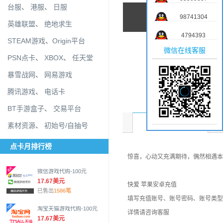
台服
、
港服
、
日服
98741304
英雄联盟
、
绝地求生
4794393
STEAM游戏
、
Origin平台
微信在线客服
PSN点卡
、
XBOX
、
任天堂
暴雪战网
、
网易游戏
腾讯游戏
、
电话卡
BT手游盒子
、
交易平台
商品介绍
素材资源
、
初始号/自抽号
点卡月排行榜
惊喜，心动又充满期待，偶然相遇本就
微信游戏代购-100元
17.67美元
快爱 苹果安卓充值
已售出
1586笔
填写充值账号、账号密码、账号类型
淘宝天猫游戏代购-100元
详情请咨询客服
17.67美元