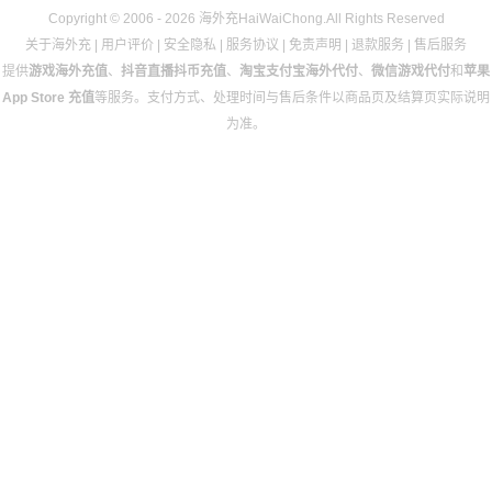
Copyright © 2006 - 2026 海外充HaiWaiChong.All Rights Reserved
关于海外充
|
用户评价
|
安全隐私
|
服务协议
|
免责声明
|
退款服务
|
售后服务
提供
游戏海外充值
、
抖音直播抖币充值
、
淘宝支付宝海外代付
、
微信游戏代付
和
苹果
App Store 充值
等服务。支付方式、处理时间与售后条件以商品页及结算页实际说明
为准。