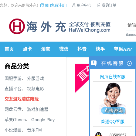
您好，欢迎来到海外充！
[登录]
[免费注册]

用户中心

我的订单

优惠券

VIP会员

积分商城

手机网站


itun
首页
点卡
淘宝
微信
抖音
快手
苹果APP
商品分类
网页在线客服
国服手游
、
外服游戏
直播平台
、
视频电影
交友游戏陪练陪玩
网盘云盘
、
游戏加速器
苹果iTunes
、
Google Play
普通QQ客服
小说漫画
、
音乐FM
83509857