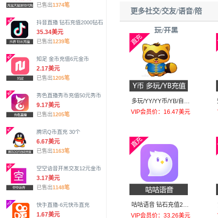
已售出
1374笔
更多社交/交友/语音/陪
抖音直播 钻石充值2000钻石
玩/开黑
35.34美元
已售出
1239笔
知足 金币充值6元金币
2.17美元
已售出
1205笔
秀色直播秀币充值50元秀币
多玩/YY/YY币/YB/自动
9.17美元
充值100个
VIP会员价：16.47美元
已售出
1205笔
腾讯Q币直充 30个
6.67美元
已售出
1163笔
空空语音开黑交友12元金币
3.17美元
已售出
1148笔
咕咕语音 钻石充值200
快手直播-6元快币直充
元钻石
1.67美元
VIP会员价：33.26美元