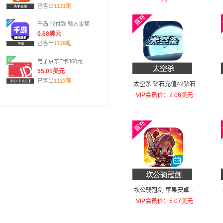
已售出
1131笔
千岛 代付款 输入金额
0.68美元
已售出
1129笔
电子京东E卡300元
55.01美元
已售出
1123笔
太空杀 钻石充值42钻石
VIP会员价：2.06美元
坎公骑冠剑 苹果安卓充
值每天召唤！礼包
VIP会员价：5.07美元