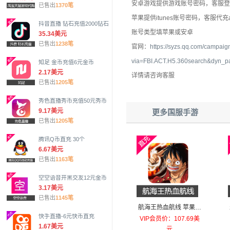
安卓游戏提供游戏账号密码，客服登
已售出
1370笔
苹果提供itunes账号密码，客服代充ap
抖音直播 钻石充值2000钻石
账号类型填苹果或安卓
35.34美元
已售出
1238笔
官网：
https://syzs.qq.com/campaig
via=FBI.ACT.H5.360search&dyn
知足 金币充值6元金币
2.17美元
详情请咨询客服
已售出
1205笔
秀色直播秀币充值50元秀币
9.17美元
更多国服手游
已售出
1205笔
腾讯Q币直充 30个
6.67美元
已售出
1163笔
空空语音开黑交友12元金币
3.17美元
已售出
1145笔
航海王热血航线 苹果安
快手直播-6元快币直充
卓充值648元幻彩之果
VIP会员价：107.69美
1.67美元
元