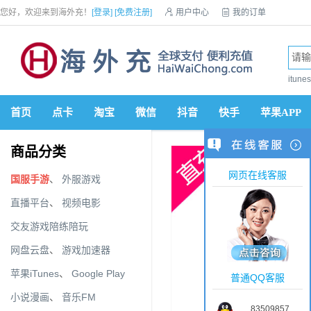
您好，欢迎来到海外充！
[登录]
[免费注册]

用户中心

我的订单

优惠券

VIP会员

积分商城

手机网站


itun
首页
点卡
淘宝
微信
抖音
快手
苹果APP
商品分类
网页在线客服
国服手游
、
外服游戏
直播平台
、
视频电影
交友游戏陪练陪玩
网盘云盘
、
游戏加速器
苹果iTunes
、
Google Play
普通QQ客服
小说漫画
、
音乐FM
83509857