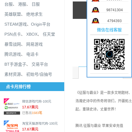
台服
、
港服
、
日服
98741304
英雄联盟
、
绝地求生
4794393
STEAM游戏
、
Origin平台
微信在线客服
PSN点卡
、
XBOX
、
任天堂
暴雪战网
、
网易游戏
腾讯游戏
、
电话卡
BT手游盒子
、
交易平台
商品介绍
素材资源
、
初始号/自抽号
点卡月排行榜
《征服与霸业》是一款多文明题材、
浩瀚史诗中的传奇将领们，开疆拓土
微信游戏代购-100元
17.67美元
起，重铸史诗，丈量世界！
已售出
1583笔
淘宝天猫游戏代购-100元
腾讯 征服与霸业 苹果安卓充值
17.67美元