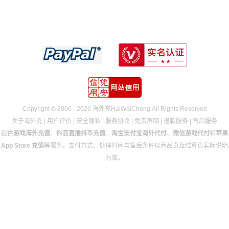
Copyright © 2006 - 2026 海外充HaiWaiChong.All Rights Reserved
关于海外充
|
用户评价
|
安全隐私
|
服务协议
|
免责声明
|
退款服务
|
售后服务
提供
游戏海外充值
、
抖音直播抖币充值
、
淘宝支付宝海外代付
、
微信游戏代付
和
苹果
App Store 充值
等服务。支付方式、处理时间与售后条件以商品页及结算页实际说明
为准。