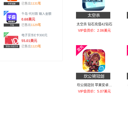
已售出
1131笔
千岛 代付款 输入金额
0.68美元
太空杀 钻石充值42钻石
已售出
1129笔
VIP会员价：2.06美元
电子京东E卡300元
55.01美元
已售出
1123笔
坎公骑冠剑 苹果安卓充
值每天召唤！礼包
VIP会员价：5.07美元