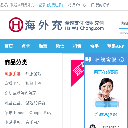
您好，欢迎来到海外充！
[登录]
[免费注册]

用户中心

我的订单

优惠券

VIP会员

积分商城

手机网站


itun
首页
点卡
淘宝
微信
抖音
快手
苹果APP
商品分类
网页在线客服
国服手游
、
外服游戏
直播平台
、
视频电影
交友游戏陪练陪玩
网盘云盘
、
游戏加速器
苹果iTunes
、
Google Play
普通QQ客服
小说漫画
、
音乐FM
83509857