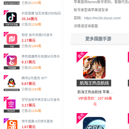
苹果提供itunes账号密码，客服代充ap
已售出
1370笔
账号类型填苹果或安卓
抖音直播 钻石充值2000钻石
官网：
https://mx3d.duoyi.com/
35.34美元
已售出
1238笔
详情请咨询客服
知足 金币充值6元金币
更多国服手游
2.17美元
已售出
1205笔
秀色直播秀币充值50元秀币
9.17美元
已售出
1205笔
腾讯Q币直充 30个
6.67美元
已售出
1163笔
航海王热血航线 苹果安
卓充值648元幻彩之果
VIP会员价：107.69美
空空语音开黑交友12元金币
元
3.17美元
已售出
1145笔
快手直播-6元快币直充
1.67美元