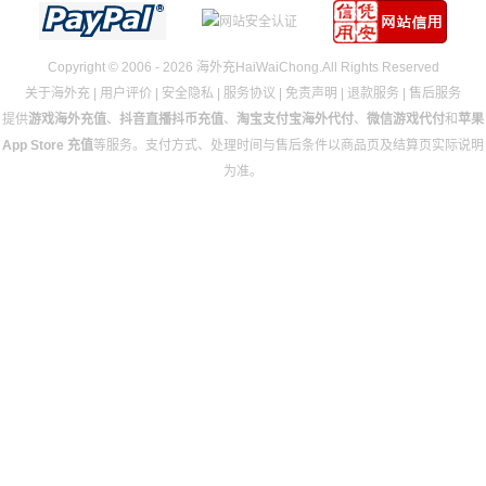
Copyright © 2006 - 2026 海外充HaiWaiChong.All Rights Reserved
关于海外充
|
用户评价
|
安全隐私
|
服务协议
|
免责声明
|
退款服务
|
售后服务
提供
游戏海外充值
、
抖音直播抖币充值
、
淘宝支付宝海外代付
、
微信游戏代付
和
苹果
App Store 充值
等服务。支付方式、处理时间与售后条件以商品页及结算页实际说明
为准。