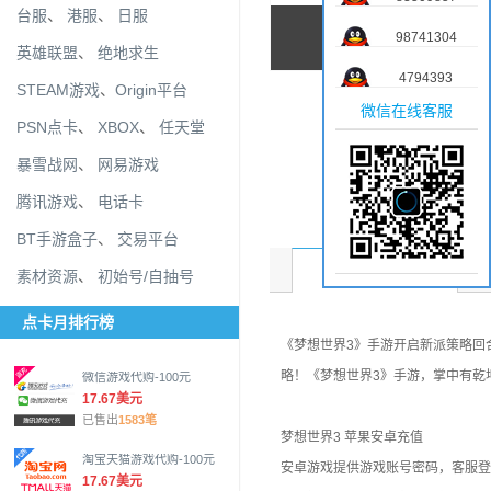
台服
、
港服
、
日服
98741304
英雄联盟
、
绝地求生
4794393
STEAM游戏
、
Origin平台
微信在线客服
PSN点卡
、
XBOX
、
任天堂
暴雪战网
、
网易游戏
腾讯游戏
、
电话卡
BT手游盒子
、
交易平台
商品介绍
素材资源
、
初始号/自抽号
点卡月排行榜
《梦想世界3》手游开启新派策略回
略！《梦想世界3》手游，掌中有乾
微信游戏代购-100元
17.67美元
已售出
1583笔
梦想世界3 苹果安卓充值
淘宝天猫游戏代购-100元
安卓游戏提供游戏账号密码，客服登
17.67美元