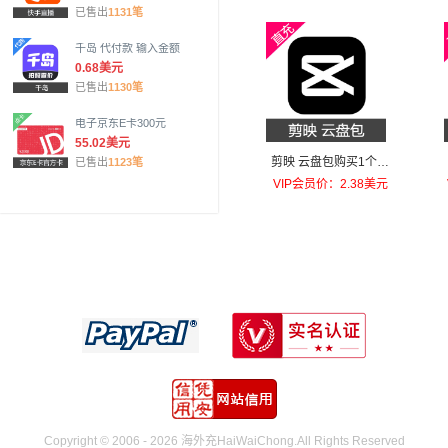
已售出
1131笔
千岛 代付款 输入金额
0.68美元
已售出
1130笔
电子京东E卡300元
55.02美元
剪映 云盘包购买1个月
已售出
1123笔
进阶版（100GB）
VIP会员价：2.38美元
Copyright © 2006 - 2026 海外充HaiWaiChong.All Rights Reserved