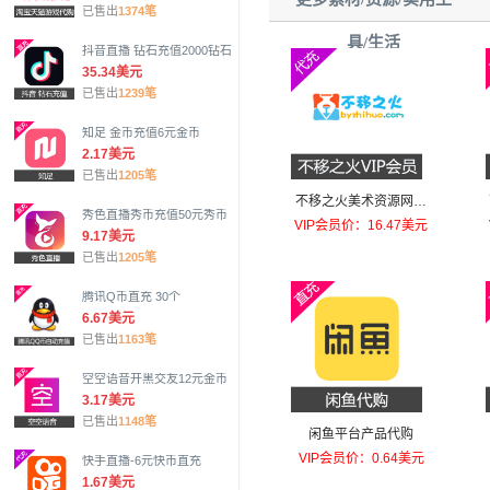
已售出
1374笔
具/生活
抖音直播 钻石充值2000钻石
35.34美元
已售出
1239笔
知足 金币充值6元金币
2.17美元
已售出
1205笔
不移之火美术资源网画
秀色直播秀币充值50元秀币
集VIP
VIP会员价：16.47美元
9.17美元
已售出
1205笔
腾讯Q币直充 30个
6.67美元
已售出
1163笔
空空语音开黑交友12元金币
3.17美元
已售出
1148笔
闲鱼平台产品代购
VIP会员价：0.64美元
快手直播-6元快币直充
1.67美元