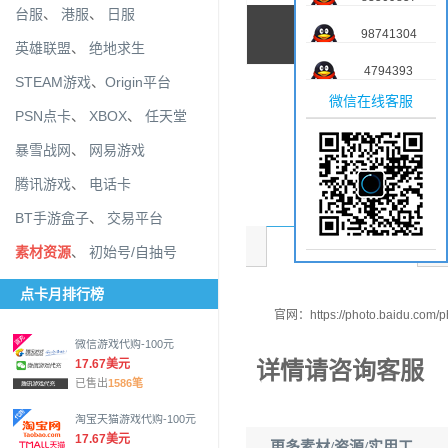
台服
、
港服
、
日服
98741304
英雄联盟
、
绝地求生
4794393
STEAM游戏
、
Origin平台
微信在线客服
PSN点卡
、
XBOX
、
任天堂
暴雪战网
、
网易游戏
腾讯游戏
、
电话卡
BT手游盒子
、
交易平台
商品介绍
素材资源
、
初始号/自抽号
点卡月排行榜
官网：https://photo.baidu.com/p
微信游戏代购-100元
详情请咨询客服
17.67美元
已售出
1586笔
淘宝天猫游戏代购-100元
17.67美元
更多素材/资源/实用工