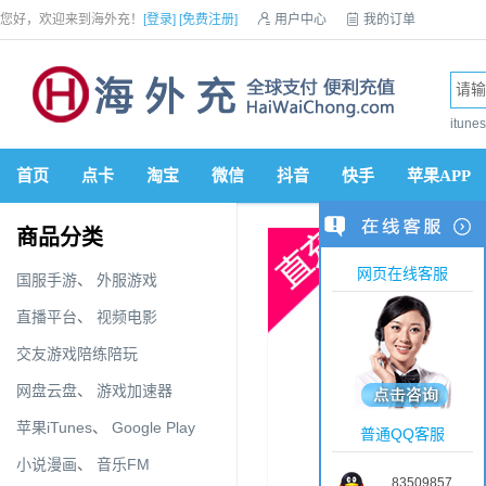
您好，欢迎来到海外充！
[登录]
[免费注册]

用户中心

我的订单

优惠券

VIP会员

积分商城

手机网站


itun
首页
点卡
淘宝
微信
抖音
快手
苹果APP
商品分类
网页在线客服
国服手游
、
外服游戏
直播平台
、
视频电影
交友游戏陪练陪玩
网盘云盘
、
游戏加速器
苹果iTunes
、
Google Play
普通QQ客服
小说漫画
、
音乐FM
83509857