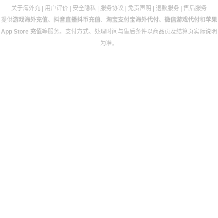
关于海外充
|
用户评价
|
安全隐私
|
服务协议
|
免责声明
|
退款服务
|
售后服务
提供
游戏海外充值
、
抖音直播抖币充值
、
淘宝支付宝海外代付
、
微信游戏代付
和
苹果
App Store 充值
等服务。支付方式、处理时间与售后条件以商品页及结算页实际说明
为准。