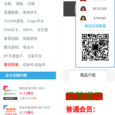
台服
、
港服
、
日服
98741304
英雄联盟
、
绝地求生
4794393
STEAM游戏
、
Origin平台
微信在线客服
PSN点卡
、
XBOX
、
任天堂
暴雪战网
、
网易游戏
腾讯游戏
、
电话卡
BT手游盒子
、
交易平台
素材资源
、
初始号/自抽号
商品介绍
点卡月排行榜
微信游戏代购-100元
温馨提示
17.71美元
已售出
1590笔
普通会员：
淘宝天猫游戏代购-100元
17.71美元