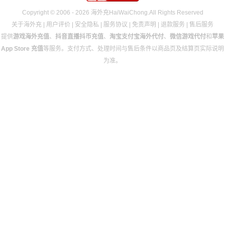
Copyright © 2006 - 2026 海外充HaiWaiChong.All Rights Reserved
关于海外充
|
用户评价
|
安全隐私
|
服务协议
|
免责声明
|
退款服务
|
售后服务
提供
游戏海外充值
、
抖音直播抖币充值
、
淘宝支付宝海外代付
、
微信游戏代付
和
苹果
App Store 充值
等服务。支付方式、处理时间与售后条件以商品页及结算页实际说明
为准。