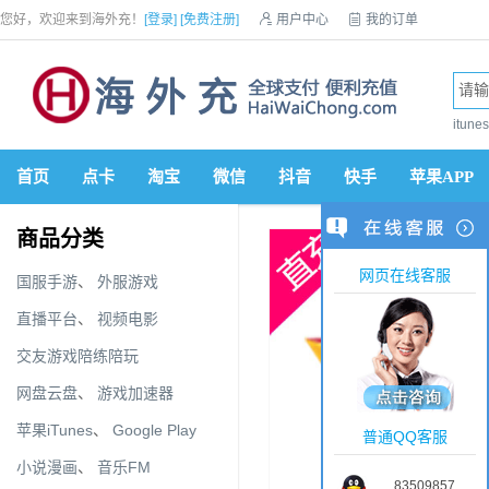
您好，欢迎来到海外充！
[登录]
[免费注册]

用户中心

我的订单

优惠券

VIP会员

积分商城

手机网站


itun
首页
点卡
淘宝
微信
抖音
快手
苹果APP
商品分类
网页在线客服
国服手游
、
外服游戏
直播平台
、
视频电影
交友游戏陪练陪玩
网盘云盘
、
游戏加速器
苹果iTunes
、
Google Play
普通QQ客服
小说漫画
、
音乐FM
83509857