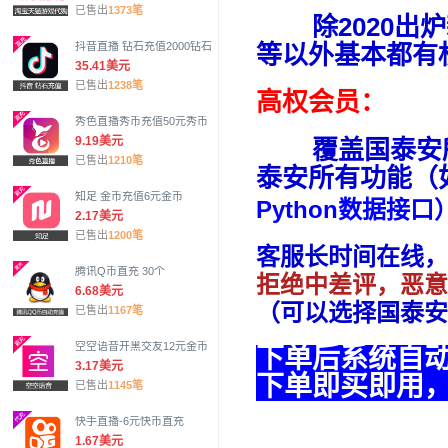
已售出
1373笔
除2020出炉
等以外基本都有
抖音直播 钻石充值2000钻石
35.41美元
已售出
1238笔
高权会员：
秀色直播秀币充值50元秀币
9.19美元
覆盖国泰安所
已售出
1210笔
泰安所有功能（
知足 金币充值6元金币
Python数据接
2.17美元
已售出
1200笔
客服长时间在线，
腾讯Q币直充 30个
拒绝中差评，恶意
6.68美元
（可以选择国泰安
已售出
1167笔
空空语音开黑交友12元金币
下单后系统自
3.17美元
下单即买即用
已售出
1145笔
快手直播-6元快币直充
1.67美元