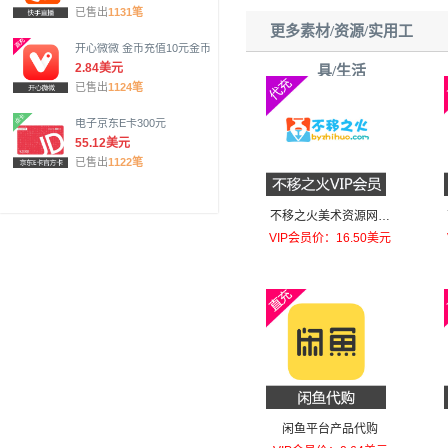
已售出
1131笔
更多素材/资源/实用工
开心微微 金币充值10元金币
2.84美元
具/生活
已售出
1124笔
电子京东E卡300元
55.12美元
已售出
1122笔
不移之火美术资源网画
集VIP
VIP会员价：16.50美元
闲鱼平台产品代购