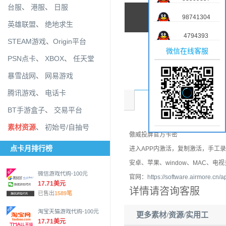
台服
、
港服
、
日服
98741304
英雄联盟
、
绝地求生
4794393
STEAM游戏
、
Origin平台
微信在线客服
PSN点卡
、
XBOX
、
任天堂
暴雪战网
、
网易游戏
腾讯游戏
、
电话卡
商品介绍
BT手游盒子
、
交易平台
素材资源
、
初始号/自抽号
傲威投屏官方卡密
点卡月排行榜
进入APP内激活，复制激活，手工
安卓、苹果、window、MAC、电
微信游戏代购-100元
官网：
https://software.airmore.cn
17.71美元
详情请咨询客服
已售出
1589笔
淘宝天猫游戏代购-100元
更多素材/资源/实用工
17.71美元