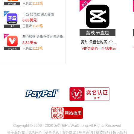
已售出
1131笔
千岛 代付款 输入金额
0.68美元
已售出
1129笔
开心微微 金币充值10元金币
剪映 云盘包购买1个月
2.84美元
进阶版（100GB）
已售出
1123笔
VIP会员价：2.38美元
Copyright © 2006 - 2026 海外充HaiWaiChong.All Rights Reserved
关于海外充
|
用户评价
|
安全隐私
|
服务协议
|
免责声明
|
退款服务
|
售后服务