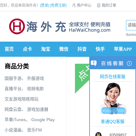
您好，欢迎来到海外充！
[登录]
[免费注册]

用户中心

我的订单

优惠券

VIP会员

积分商城

手机网站


itun
首页
点卡
淘宝
微信
抖音
快手
苹果APP
商品分类
网页在线客服
国服手游
、
外服游戏
直播平台
、
视频电影
交友游戏陪练陪玩
网盘云盘
、
游戏加速器
苹果iTunes
、
Google Play
普通QQ客服
小说漫画
、
音乐FM
83509857