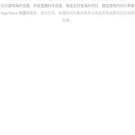
提供
游戏海外充值
、
抖音直播抖币充值
、
淘宝支付宝海外代付
、
微信游戏代付
和
苹果
App Store 充值
等服务。支付方式、处理时间与售后条件以商品页及结算页实际说明
为准。