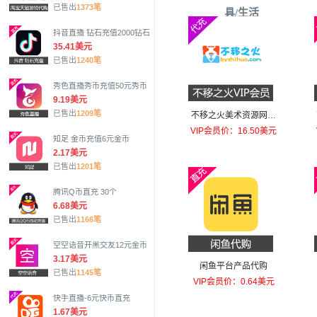
已售出
1373笔
具/生活
抖音直播 钻石充值2000钻石
35.41美元
已售出
1240笔
秀色直播秀币充值50元秀币
9.19美元
已售出
1209笔
不移之火美术资源网画
集VIP
VIP会员价：16.50美元
知足 金币充值6元金币
2.17美元
已售出
1201笔
腾讯Q币直充 30个
6.68美元
已售出
1166笔
空空语音开黑交友12元金币
3.17美元
闲鱼平台产品代购
已售出
1145笔
VIP会员价：0.64美元
快手直播-6元快币直充
1.67美元