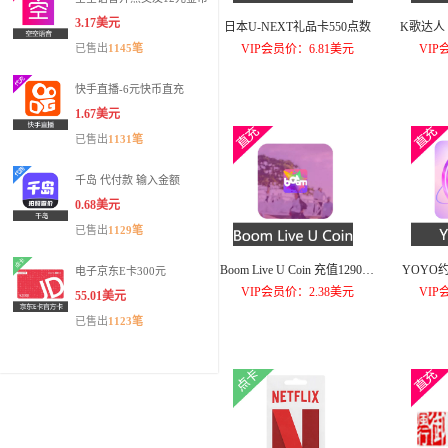
3.17美元
日本U-NEXT礼品卡550点数
K歌达人
已售出
1145笔
VIP会员价：6.81美元
VIP
快手直播-6元快币直充
1.67美元
已售出
1131笔
千岛 代付款 输入金额
0.68美元
已售出
1129笔
Boom Live U Coin 充值129032
YOYO
电子京东E卡300元
U Coins
VIP会员价：2.38美元
VIP
55.01美元
已售出
1123笔