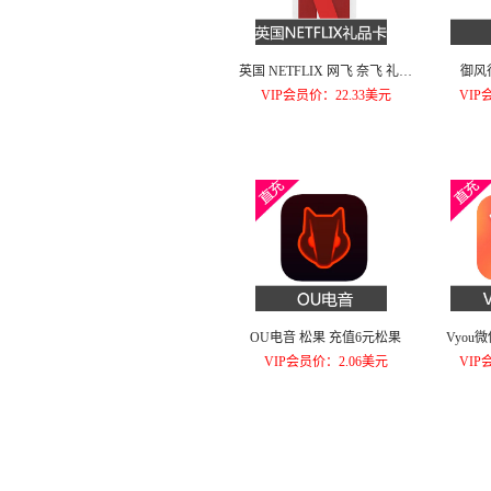
英国 NETFLIX 网飞 奈飞 礼品
御风
卡 预付卡15英镑
VIP会员价：22.33美元
VIP
OU电音 松果 充值6元松果
Vyou
VIP会员价：2.06美元
VIP