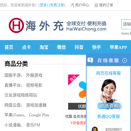
您好，欢迎来到海外充！
[登录]
[免费注册]

用户中心

我的订单

优惠券

VIP会员

积分商城

手机网站


itune
首页
点卡
淘宝
微信
抖音
快手
苹果APP
商品分类
网页在线客服
国服手游
、
外服游戏
直播平台
、
视频电影
交友游戏陪练陪玩
网盘云盘
、
游戏加速器
苹果iTunes
、
Google Play
普通QQ客服
优酷 会员充值1个月VIP会员
丁香医
VIP会员价：5.86美元
VIP
小说漫画
、
音乐FM
83509857