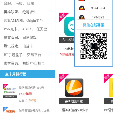
台服
、
港服
、
日服
98741304
英雄联盟
、
绝地求生
4794393
STEAM游戏
、
Origin平台
微信在线客服
PSN点卡
、
XBOX
、
任天堂
暴雪战网
、
网易游戏
腾讯游戏
、
电话卡
Rela热拉686软妹豆
bili
VIP会员价：16.31美元
VIP
BT手游盒子
、
交易平台
素材资源
、
初始号/自抽号
点卡月排行榜
微信游戏代购-100元
17.67美元
已售出
1583笔
雷神加速器500小时
BB语
淘宝天猫游戏代购-100元