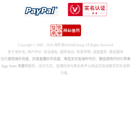
Copyright © 2006 - 2026 海外充HaiWaiChong.All Rights Reserved
关于海外充
|
用户评价
|
安全隐私
|
服务协议
|
免责声明
|
退款服务
|
售后服务
提供
游戏海外充值
、
抖音直播抖币充值
、
淘宝支付宝海外代付
、
微信游戏代付
和
苹果
App Store 充值
等服务。支付方式、处理时间与售后条件以商品页及结算页实际说明
为准。