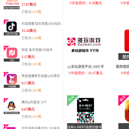
VIP会员价：8.39美元
VIP
17.67美元
已售出
1370笔
抖音直播 钻石充值2000钻石
35.34美元
已售出
1238笔
知足 金币充值6元金币
2.17美元
已售出
1205笔
yy多玩游戏平台-100Y币
酷狗唱唱
VIP会员价：16.47美元
VIP
秀色直播秀币充值50元秀币
9.17美元
已售出
1205笔
腾讯Q币直充 30个
6.67美元
已售出
1163笔
空空语音开黑交友12元金币